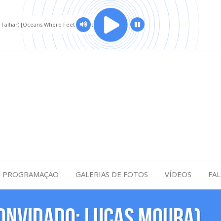
alhar) [Oceans Where Feet May Fail]
PROGRAMAÇÃO
GALERIAS DE FOTOS
VÍDEOS
FA
CONVIDADO: Lucas Moura)