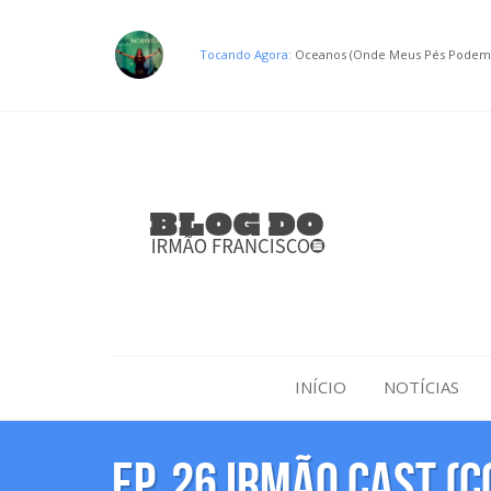
Tocando Agora:
Oceanos (Onde Meus Pés Podem F
INÍCIO
NOTÍCIAS
EP. 26 IRMÃO CAST (