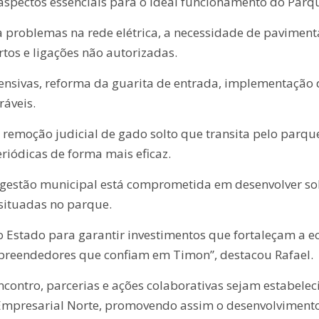
spectos essenciais para o ideal funcionamento do Parq
 a problemas na rede elétrica, a necessidade de pavime
rtos e ligações não autorizadas.
nsivas, reforma da guarita de entrada, implementação d
ráveis.
 remoção judicial de gado solto que transita pelo parqu
riódicas de forma mais eficaz.
 a gestão municipal está comprometida em desenvolver 
situadas no parque.
 Estado para garantir investimentos que fortaleçam a 
mpreendedores que confiam em Timon”, destacou Rafael.
encontro, parcerias e ações colaborativas sejam estabelec
Empresarial Norte, promovendo assim o desenvolvimento