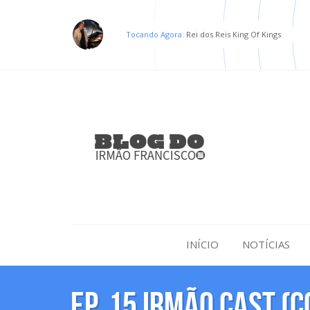
Tocando Agora:
Rei dos Reis King Of Kings
INÍCIO
NOTÍCIAS
EP. 15 IRMÃO CAST (